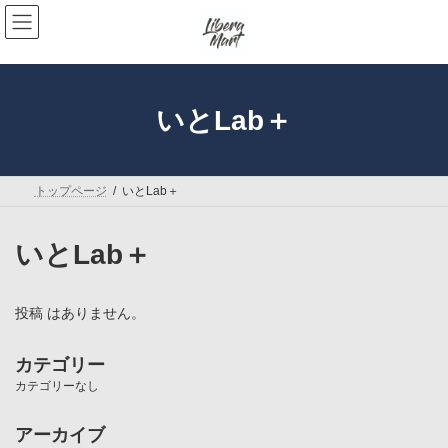
コ
ナ
ン
ビ
テ
ゲ
ン
ー
ツ
シ
へ
ョ
いとLab＋
ス
ン
キ
に
ッ
移
プ
動
トップページ
いとLab＋
いとLab＋
投稿 はありません。
カテゴリー
カテゴリーなし
アーカイブ